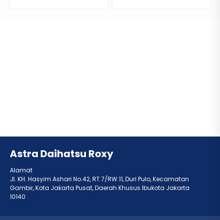
Astra Daihatsu Roxy
Alamat
Jl. KH. Hasyim Ashari No.42, RT.7/RW.11, Duri Pulo, Kecamatan
Gambir, Kota Jakarta Pusat, Daerah Khusus Ibukota Jakarta
10140