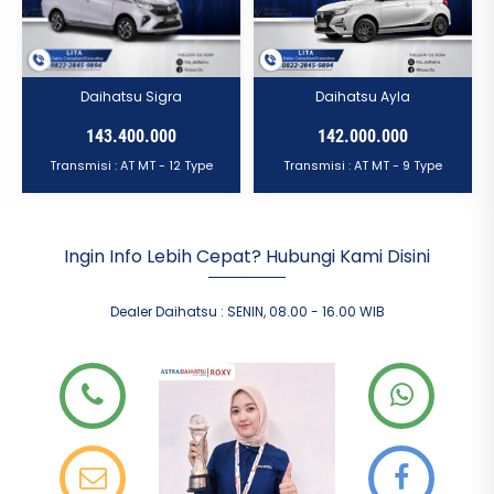
Daihatsu Sigra
Daihatsu Ayla
143.400.000
142.000.000
Transmisi :
AT
MT
- 12 Type
Transmisi :
AT
MT
- 9 Type
Ingin Info Lebih Cepat? Hubungi Kami Disini
Dealer Daihatsu
:
SENIN
,
08.00 - 16.00
WIB