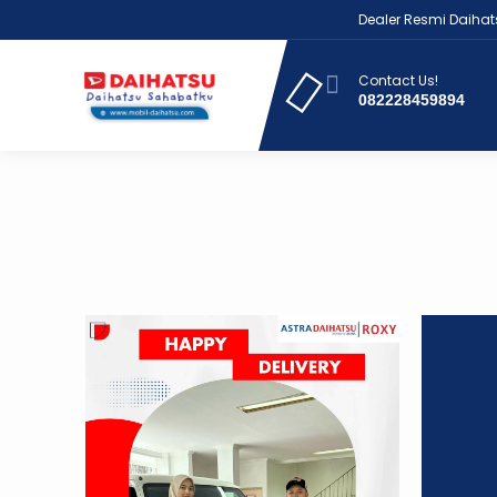
Dealer Resmi Daihatsu J
Contact Us!
082228459894