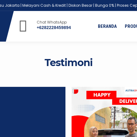
akarta | Melayani Cash & Kredit | Diskon Besar | Bunga 0% | Proses Cepat
You are here :
Beranda
/
Testimoni
Chat WhatsApp
BERANDA
PROD
+6282228459894
Testimoni