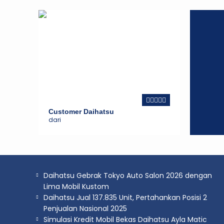
Customer Daihatsu
dari
Daihatsu Gebrak Tokyo Auto Salon 2026 dengan
Daihatsu Sigra
Lima Mobil Kustom
Mulai :
143.400.000
Daihatsu Jual 137.835 Unit, Pertahankan Posisi 2
Penjualan Nasional 2025
Simulasi Kredit Mobil Bekas Daihatsu Ayla Matic