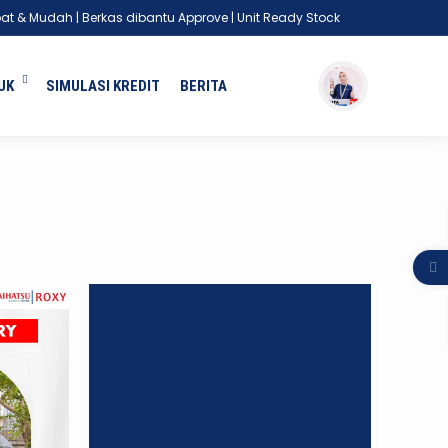
 & Mudah | Berkas dibantu Approve | Unit Ready Stock
UK
SIMULASI KREDIT
BERITA