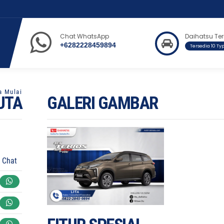
You are here :
Beranda
/
Model
/
Daihatsu Terios
Chat WhatsApp
Daihatsu Ter
+6282228459894
Tersedia 10 Ty
UTA
GALERI GAMBAR
Chat