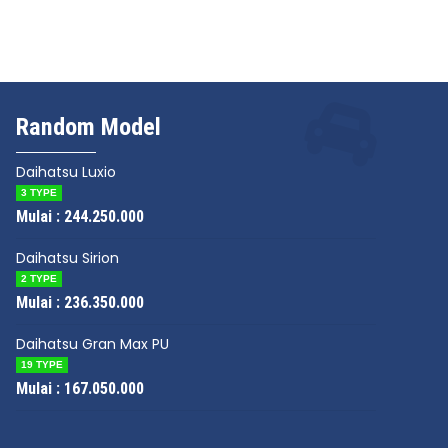
ihatsu Rocky
Random Model
lai :
216.950.000
Daihatsu Luxio
3 TYPE
Mulai : 244.250.000
Daihatsu Sirion
2 TYPE
Mulai : 236.350.000
Daihatsu Gran Max PU
Daihatsu Teri
19 TYPE
Mulai : 167.050.000
Mulai :
250.55