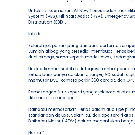
Untuk sisi keamanan, All New Terios sudah memiliki 
System (ABS), Hill Start Assist (HSA), Emergency Br
Distribution (EBD).
Interior
Seluruh jok penumpang dari baris pertama sampai
Jumlah airbag yang tersedia, membuat Terios be
dual airbags, sama seperti model lawas, sedangk
Lingkar kemudi sudah terintegrasi tombol pengatu
setiap baris punya colokan charger, AC sudah digit
memutar DVD, kamera parkir 360 derajat, dan GPS
Pemasangan fitur seperti yang dijelaskan di atas 
ditemui di semua tipe.
Daihatsu memasarkan Terios dalam dua tipe piliha
standar dan deluxe. Selain itu, tiap tipe terdiri ata
Daihatsu Motor ( ADM) belum menentukan harga ju
Nama
*