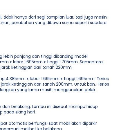
tidak hanya dari segi tampilan luar, tapi juga mesin,
uruhan, perubahan yang dibawa sama seperti saudara
ng lebih panjang dan tinggi dibanding model
35mm x lebar 1.695mm x tinggi 1.705mm. Sementara
jarak ketinggian dari tanah 220mm.
ng 4.385mm x lebar 1.695mm x tinggi 1.695mm. Terios
arak ketinggian dari tanah 200mm. Untuk ban, Terios
Sedangkan yang lama masih menggunakan pelek
an dan belakang. Lampu ini disebut mampu hidup
 pada siang hari.
at otomatis berfungsi saat mobil akan diparkir
ngemudi melihat ke belakang.