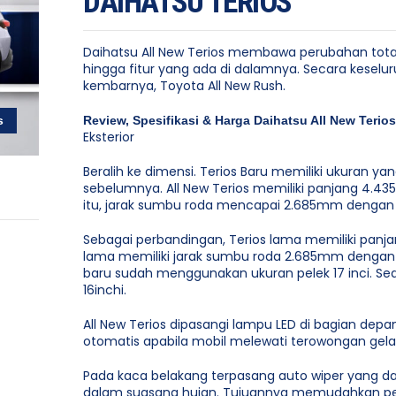
DAIHATSU TERIOS
Daihatsu All New Terios membawa perubahan total, 
hingga fitur yang ada di dalamnya. Secara kesel
kembarnya, Toyota All New Rush.
Review, Spesifikasi & Harga Daihatsu All New Terios
s
Eksterior
Beralih ke dimensi. Terios Baru memiliki ukuran ya
sebelumnya. All New Terios memiliki panjang 4.4
itu, jarak sumbu roda mencapai 2.685mm dengan 
Sebagai perbandingan, Terios lama memiliki panja
lama memiliki jarak sumbu roda 2.685mm dengan j
baru sudah menggunakan ukuran pelek 17 inci. 
16inchi.
All New Terios dipasangi lampu LED di bagian dep
otomatis apabila mobil melewati terowongan gelap
Pada kaca belakang terpasang auto wiper yang dap
dalam suasana hujan. Tujuannya memudahkan pe