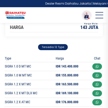
Dealer Resmi Daihatsu Jakarta | Melayani Cas
You are here :
Beranda
/
Model
/
Daihatsu Sigra
HARGA
143 JUTA
Tersedia 12 Type
Type
Harga
Chat
SIGRA 1.0 D MT MC
IDR 143.400.000
SIGRA 1.0 M MT MC
IDR 155.800.000
SIGRA 1.2 X MT MC
IDR 163.500.000
SIGRA 1.2 X MT DLX MC
IDR 169.100.000
SIGRA 1.2 X AT MC
IDR 176.800.000