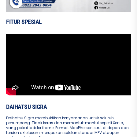
FITUR SPESIAL
DAIHATSU SIGRA
Daihatsu Sigra membuktikan kenyamanan untuk seluruh
penumpang. Tidak keras dan memantul-mantul seperti Xenia,
yang pakai ladder frame. Format MacPherson strut di depan dan
torsion axle beam merupakan setelan standar MPV ataupun