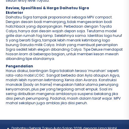
sedan entry level Toyota.
Review, Spesifikasi & Harga Daihatsu Sigra
Eksterior
Daihatsu Sigra tampak proporsional sebagai MPV compact.
Dengan desain bodi memanjang, tidak mengesankan bodi
hatchback yang dipanjangkan. Perbedaan dengan Toyota
Calya, hanya dari desain wajah depan saja. Terutama model
grille dan rumah fog lamp. Selebihnya sama. Identitas logo huruf
S yang berarti Sigra, tampak lebih menarik ketimbang logo
burung Garuda milik Calya. Inilah yang membuat penampilan
Sigra sedikit lebih elegan dibanding Calya. Tipe Deluxe mendapat
hiasan krom di beberapa bagian, untuk memberi kesan mewah
dibanding tipe standarnya.
Pengendalian
Harus diakui, bantingan Sigra tidaklah terasa ‘murahan’ seperti
rata-rata mobil LCGC. Sangat berbeda dari Ayla ataupun Agya,
malah lebih nyaman ketimbang Xenia dan Avanza. Konstruksi
monokok (body on frame) merupakan faktor utama penunjang
kenyamanan, plus per yang tergolong amat empuk. Soal ini
sering diributkan mengenai amblasnya suspensi belakang jika
diisi penuh penumpang. Padahal, masih dalam taraf wajar. MPV
mahal sekalipun juga amblas jika diisi penuh.
Daihatsu Gebrak Tokyo Auto Salon 2026 dengan Lima Mobil